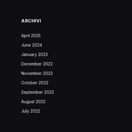
ARCHIVI
April 2025
June 2024
January 2023
December 2022
November 2022
October 2022
September 2022
August 2022
July 2022