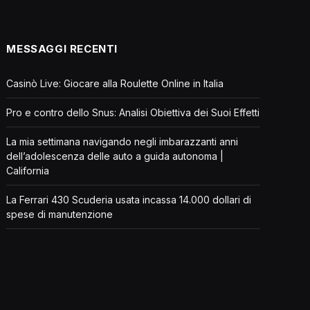
MESSAGGI RECENTI
Casinò Live: Giocare alla Roulette Online in Italia
Pro e contro dello Snus: Analisi Obiettiva dei Suoi Effetti
La mia settimana navigando negli imbarazzanti anni
dell’adolescenza delle auto a guida autonoma |
California
La Ferrari 430 Scuderia usata incassa 14.000 dollari di
spese di manutenzione