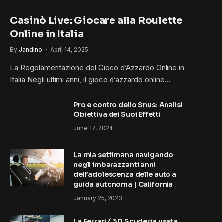
Casinò Live: Giocare alla Roulette
Online in Italia
e
By
Jandino
April 14, 2025
La Regolamentazione del Gioco d’Azzardo Online in
Italia Negli ultimi anni, il gioco d’azzardo online…
Pro e contro dello Snus: Analisi
Obiettiva dei Suoi Effetti
June 17, 2024
e
La mia settimana navigando
negli imbarazzanti anni
dell’adolescenza delle auto a
guida autonoma | California
January 25, 2023
La Ferrari 430 Scuderia usata