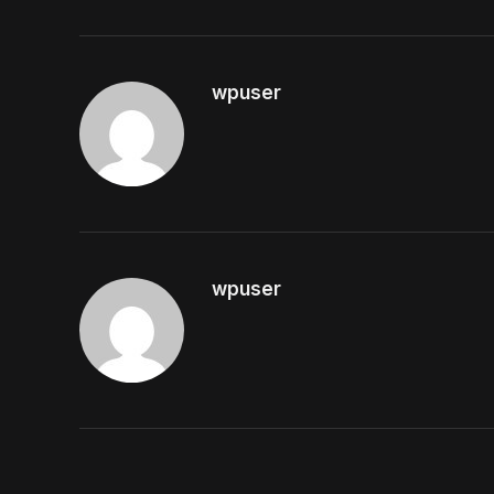
wpuser
wpuser