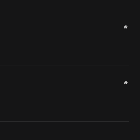
Websit
Websit