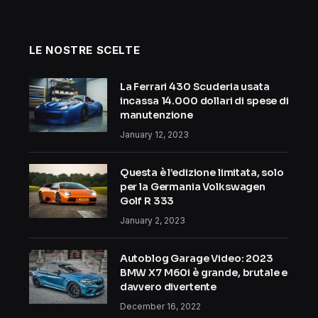
LE NOSTRE SCELTE
La Ferrari 430 Scuderia usata
incassa 14.000 dollari di spese di
manutenzione
January 12, 2023
Questa è l’edizione limitata, solo
per la Germania Volkswagen
Golf R 333
January 2, 2023
Autoblog Garage Video: 2023
BMW X7 M60i è grande, brutale e
davvero divertente
December 16, 2022